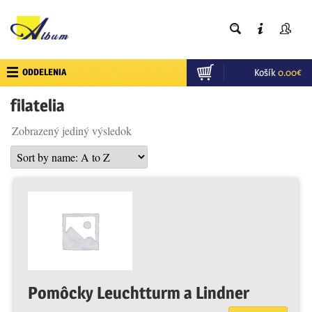
ODDELENIA
Košík
0.00
€
filatelia
Zobrazený jediný výsledok
Pomôcky Leuchtturm a Lindner