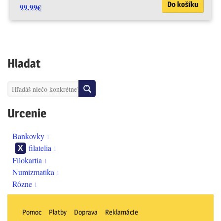
Do košíku
99.99
€
Hladat
Urcenie
bankovky
1
filatelia
1
filokartia
1
numizmatika
1
rôzne
1
Pomoc
Platby
Doprava
Reklamácie