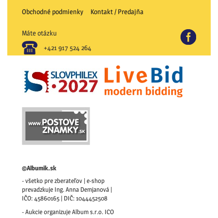
Obchodné podmienky
Kontakt / Predajňa
Máte otázku
FB
+421 917 524 264
©Albumik.sk
- všetko pre zberateľov | e-shop
prevadzkuje Ing. Anna Demjanová |
IČO: 45860165 | DIČ: 1044452508
- Aukcie organizuje Album s.r.o. ICO