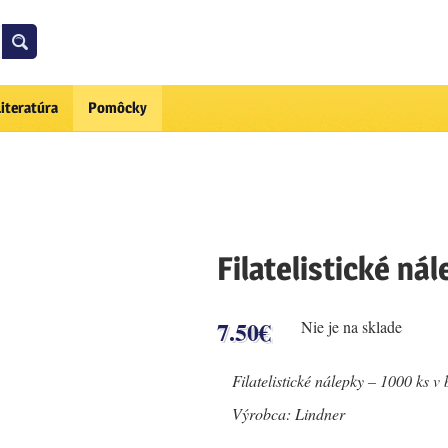
Literatúra
Pomôcky
Filatelistické ná
7.50
€
Nie je na sklade
Filatelistické nálepky – 1000 ks v 
Výrobca: Lindner