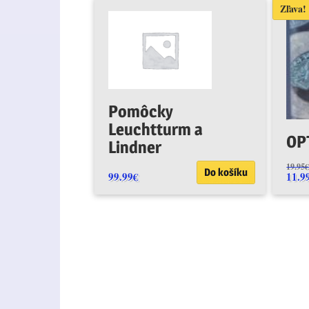
Zľava!
Pomôcky
Leuchtturm a
OP
Lindner
19.95
Do košíku
99.99
€
11.9