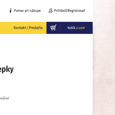
Pomoc pri nákupe
Prihlásiť/Registrovať
Kontakt / Predajňa
Košík
0.00
€
lepky
balení