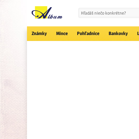
Známky
Mince
Pohľadnice
Bankovky