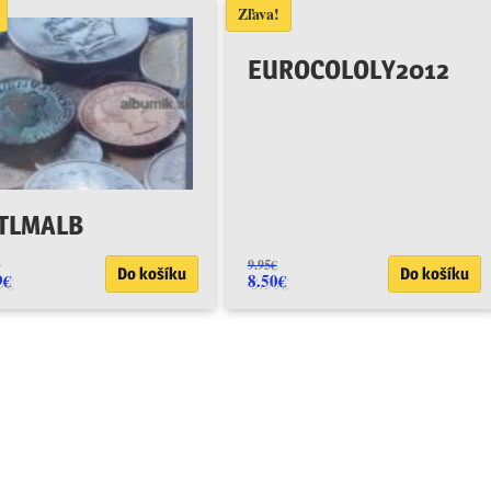
Zľava!
EUROCOLOLY2012
TLMALB
€
9.95
€
Do košíku
Do košíku
9
€
8.50
€