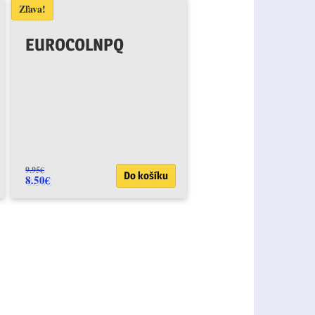
Zľava!
EUROCOLNPQ
9.95
€
Do košíku
8.50
€