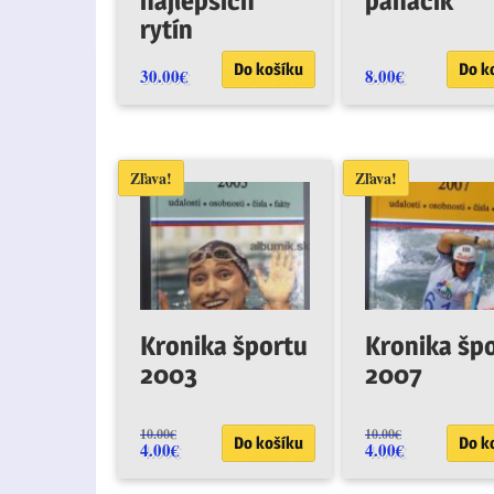
najlepších
panáčik
rytín
Do košíku
Do k
30.00
€
8.00
€
Zľava!
Zľava!
Kronika športu
Kronika šp
2003
2007
10.00
€
10.00
€
Do košíku
Do k
4.00
€
4.00
€