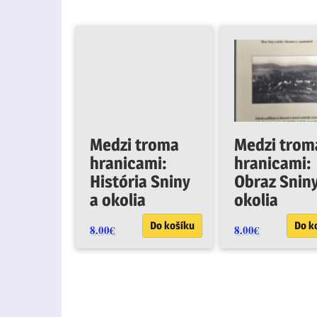
Medzi troma
Medzi trom
hranicami:
hranicami:
História Sniny
Obraz Sniny
a okolia
okolia
Do košíku
Do k
8.00
€
8.00
€