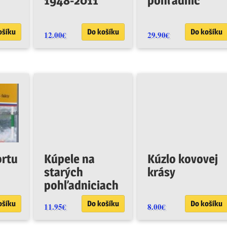
1948-2011
pohľadníc
ošíku
Do košíku
Do košíku
12.00
€
29.90
€
ortu
Kúpele na
Kúzlo kovovej
starých
krásy
pohľadniciach
ošíku
Do košíku
Do košíku
11.95
€
8.00
€