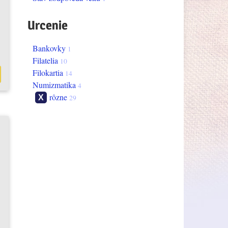
Urcenie
bankovky
1
filatelia
10
filokartia
14
numizmatika
4
rôzne
29