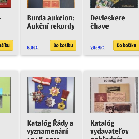
–
Burda aukcion:
Devleskere
Aukční rekordy
čhave
ošíku
Do košíku
Do košíku
8.00
€
20.00
€
Katalóg Řády a
Katalóg
vyznamenání
vydavateľov