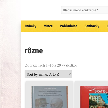
Známky
Mince
Pohľadnice
Bankovky
rôzne
Zobrazených 1–16 z 29 výsledkov