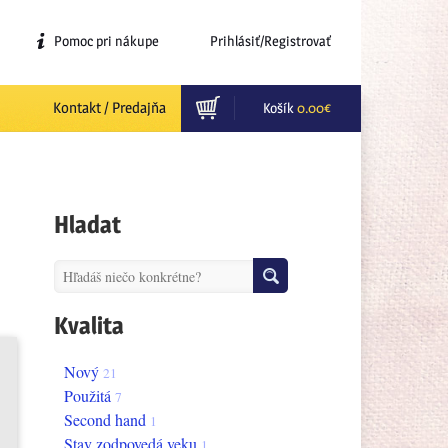
Pomoc pri nákupe
Prihlásiť/Registrovať
Kontakt / Predajňa
Košík
0.00
€
Hladat
Kvalita
nový
21
použitá
7
second hand
1
stav zodpovedá veku
1