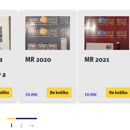
a
MR 2020
MR 2021
 a
ošíku
Do košíku
Do košíku
10.00
€
10.00
€
1
2
→