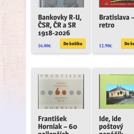
Bankovky R-U,
Bratislava 
ČSR, ČR a SR
retro
1918-2026
Do košíku
Do k
16.00
€
12.90
€
František
Ide, ide
Horniak – 60
poštový