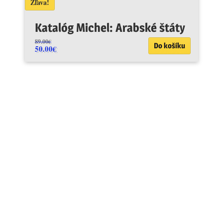
Zľava!
Katalóg Michel: Arabské štáty
89.00
€
Do košíku
50.00
€