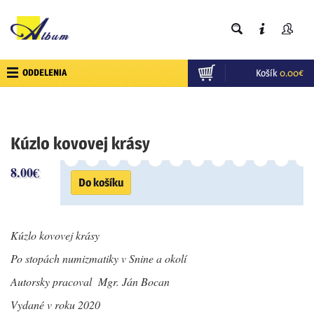
ODDELENIA
Košík
0.00
€
Kúzlo kovovej krásy
8.00
€
Do košíku
Kúzlo kovovej krásy
Po stopách numizmatiky v Snine a okolí
Autorsky pracoval Mgr. Ján Bocan
Vydané v roku 2020