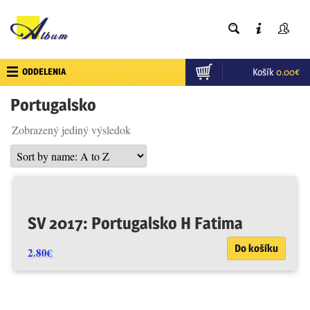
ODDELENIA
Košík
0.00
€
Portugalsko
Zobrazený jediný výsledok
SV 2017: Portugalsko H Fatima
Do košíku
2.80
€