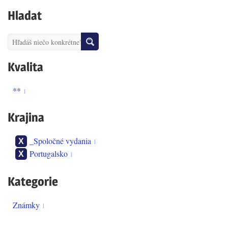
Hladat
Kvalita
**
1
Krajina
_Spoločné vydania
1
Portugalsko
1
Kategorie
známky
1