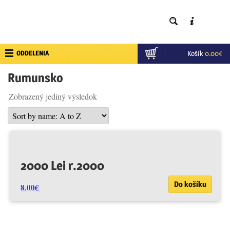
ODDELENIA
Košík
0.00
€
Rumunsko
Zobrazený jediný výsledok
2000 Lei r.2000
Do košíku
8.00
€