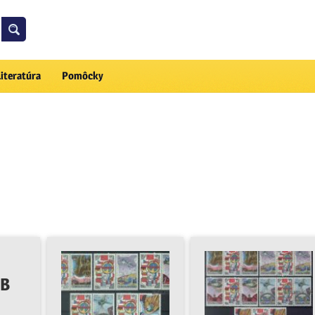
Literatúra
Pomôcky
 B