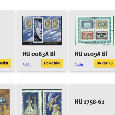
HU 0063A Bl
HU 0109A Bl
ošíku
Do košíku
Do košíku
2.00
€
2.40
€
HU 1758-61