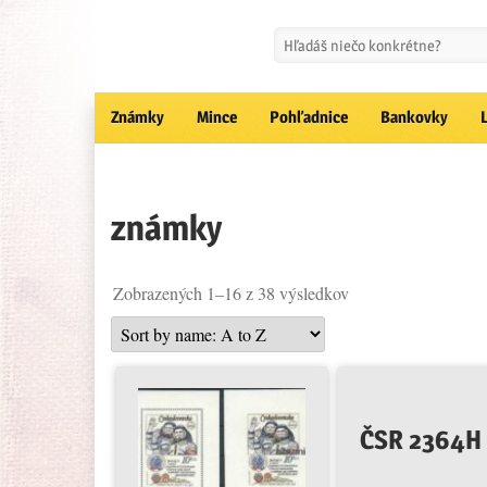
Známky
Mince
Pohľadnice
Bankovky
známky
Zobrazených 1–16 z 38 výsledkov
ČSR 2364H