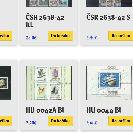
ČSR 2638-42
ČSR 2638-42 S
KL
ošíku
Do košíku
Do košíku
2.00
€
3.50
€
HU 0042A Bl
HU 0044 Bl
ošíku
Do košíku
Do košíku
2.20
€
3.60
€