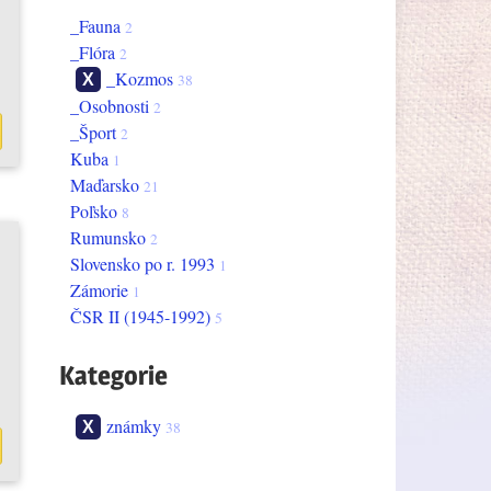
_Fauna
2
_Flóra
2
_Kozmos
38
_Osobnosti
2
_Šport
2
Kuba
1
Maďarsko
21
Poľsko
8
Rumunsko
2
Slovensko po r. 1993
1
Zámorie
1
ČSR II (1945-1992)
5
Kategorie
známky
38