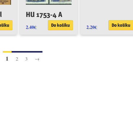
l
HU 1753-4 A
ošíku
Do košíku
Do košíku
2.40
€
2.20
€
1
2
3
→