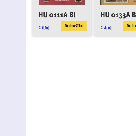
HU 0111A Bl
HU 0133A B
Do košíku
Do k
2.00
€
2.40
€