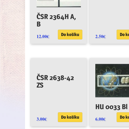
ČSR 2364H A,
B
Do košíku
Do k
12.00
€
2.50
€
ČSR 2638-42
ZS
HU 0033 Bl
Do košíku
Do k
3.00
€
6.00
€