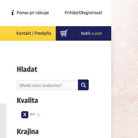
Pomoc pri nákupe
Prihlásiť/Registrovať
Kontakt / Predajňa
Košík
0.00
€
Hladat
Kvalita
**
38
Krajina