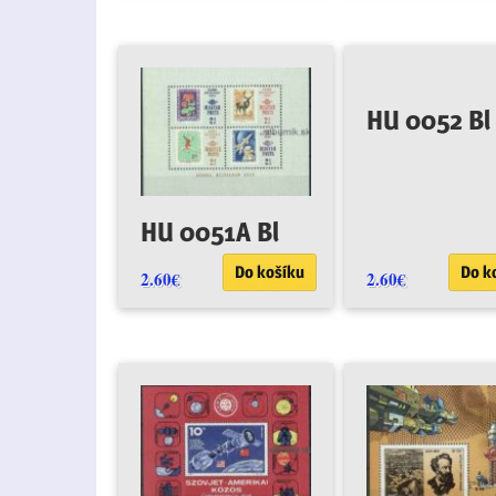
HU 0052 Bl
HU 0051A Bl
Do košíku
Do k
2.60
€
2.60
€