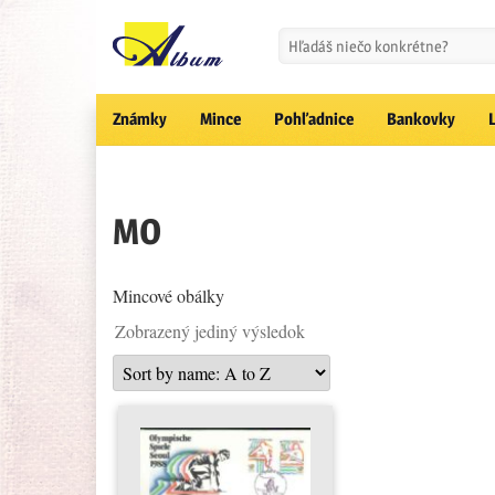
Známky
Mince
Pohľadnice
Bankovky
MO
Mincové obálky
Zobrazený jediný výsledok