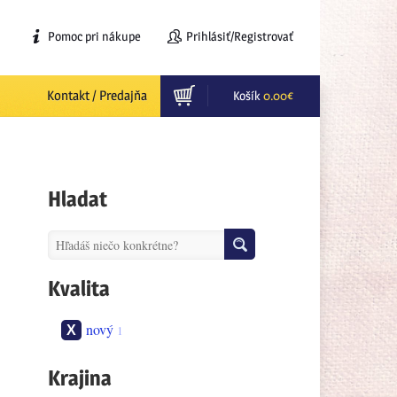
Pomoc pri nákupe
Prihlásiť/Registrovať
Kontakt / Predajňa
Košík
0.00
€
Hladat
Kvalita
nový
1
Krajina