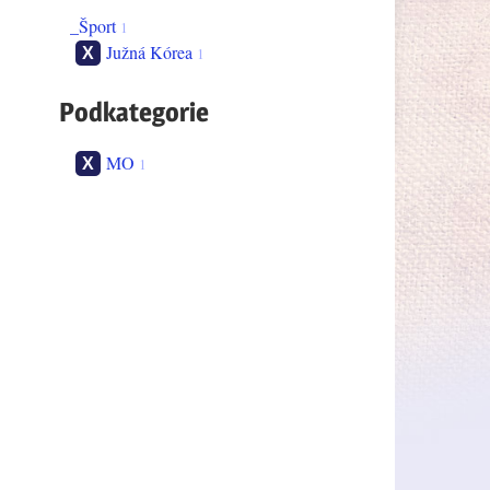
_Šport
1
Južná Kórea
1
Podkategorie
MO
1