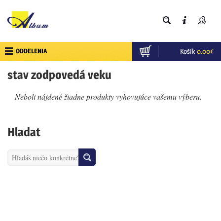
ODDELENIA
Košík
0.00
€
stav zodpovedá veku
Neboli nájdené žiadne produkty vyhovujúce vašemu výberu.
Hladat