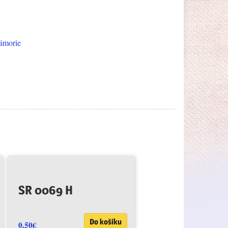
ámorie
SR 0069 H
Do košíku
0.50
€