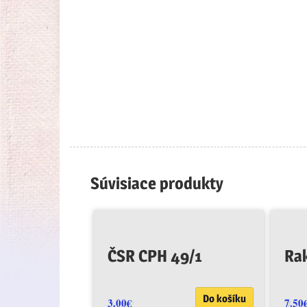
Súvisiace produkty
ČSR CPH 49/1
Ra
Do košíku
3.00
€
7.50