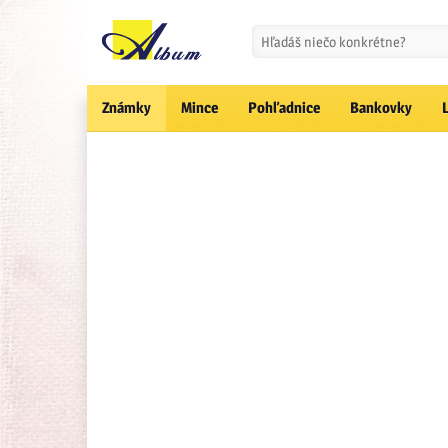
Známky
Mince
Pohľadnice
Bankovky