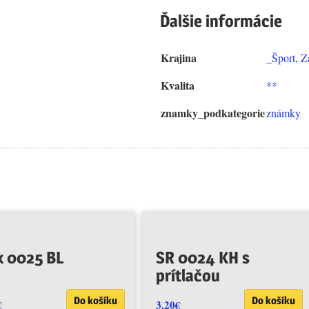
Ďalšie informácie
Krajina
_Šport
,
Z
Kvalita
**
znamky_podkategorie
známky
k 0025 BL
SR 0024 KH s
prítlačou
Do košíku
Do košíku
€
3.20
€