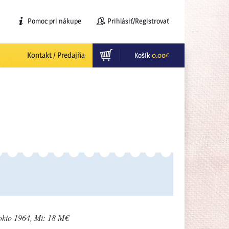
Pomoc pri nákupe
Prihlásiť/Registrovať
Kontakt / Predajňa
Košík
0.00
€
kio 1964, Mi: 18 M€