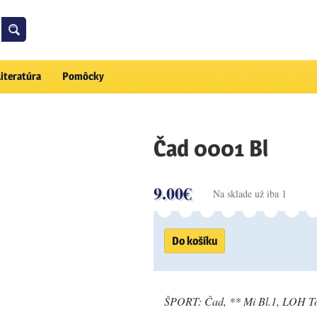
Literatúra
Pomôcky
Čad 0001 Bl
9.00
€
Na sklade už iba 1
Do košíku
ŠPORT: Čad, ** Mi Bl.1, LOH To