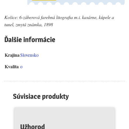
Košice: 6-záberová farebná litografia m.i. kasárne, kúpele a
tunel, zmytá známka, 1898
Ďalšie informácie
Krajina
Slovensko
Kvalita
o
Súvisiace produkty
Užhorod