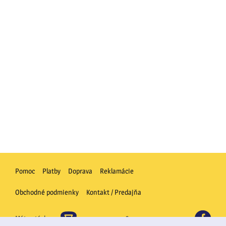
Pomoc
Platby
Doprava
Reklamácie
Obchodné podmienky
Kontakt / Predajňa
FB
Máte otázku
+421 917 524 264