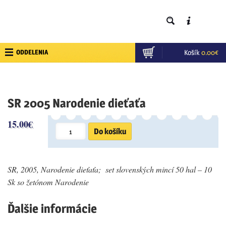
ODDELENIA
Košík
0.00
€
SR 2005 Narodenie dieťaťa
15.00
€
množstvo
Do košíku
SR
2005
Narodenie
dieťaťa
SR, 2005, Narodenie dieťaťa; set slovenských mincí 50 hal – 10
Sk so žetónom Narodenie
Ďalšie informácie