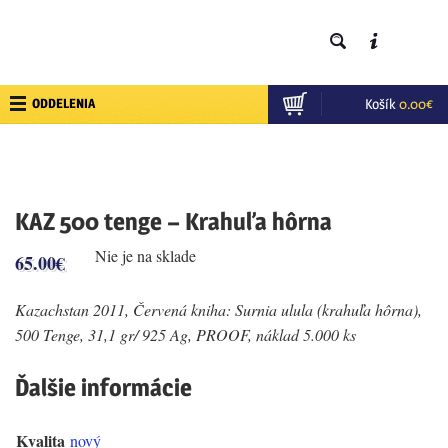
ODDELENIA
Košík
0.00
€
KAZ 500 tenge – Krahuľa hôrna
Nie je na sklade
65.00
€
Kazachstan 2011, Červená kniha: Surnia ulula (krahuľa hôrna),
500 Tenge, 31,1 gr/ 925 Ag, PROOF, náklad 5.000 ks
Ďalšie informácie
Kvalita
nový