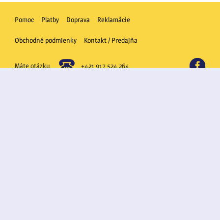
Pomoc
Platby
Doprava
Reklamácie
Obchodné podmienky
Kontakt / Predajňa
FB
Máte otázku
+421 917 524 264
©Albumik.sk
- všetko pre zberateľov | e-shop
prevadzkuje Ing. Anna Demjanová | IČO:
45860165 | DIČ: 1044452508