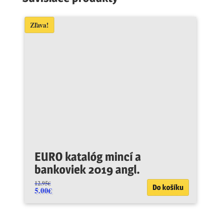
Zľava!
EURO katalóg mincí a
bankoviek 2019 angl.
12.95
€
Do košíku
5.00
€