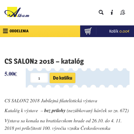
ODDELENIA
Košík
0.00
€
CS SALON2 2018 – katalóg
5.00
€
množstvo
Do košíku
CS
SALON2
2018
-
katalóg
CS SALON2 2018 Jubilejná filatelistická výstava
Katalóg k výstave –
bez prílohy
(nezúbkovaný hárček so zn. 672)
Výstava sa konala na bratislavskom hrade od 26.10. do 4. 11.
2018 pri príležitosti 100. výročia vzniku Československa