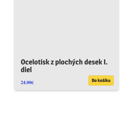
Ocelotisk z plochých desek I.
diel
Do košíku
24.00
€