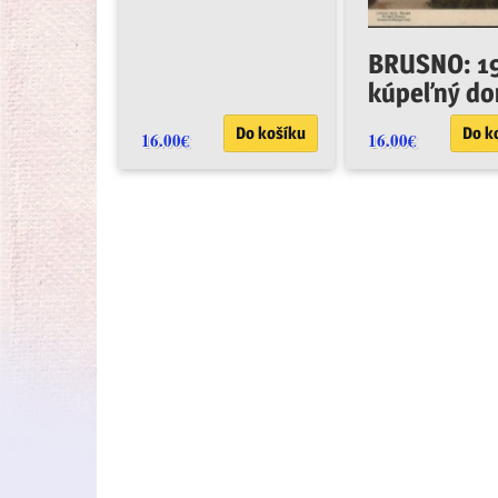
BRUSNO: 1
kúpeľný d
Do košíku
Do k
16.00
€
16.00
€