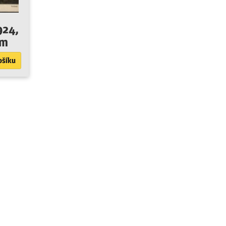
924,
om
ošíku