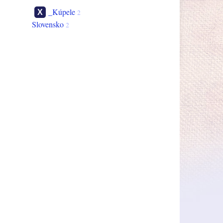
_Kúpele
2
Slovensko
2