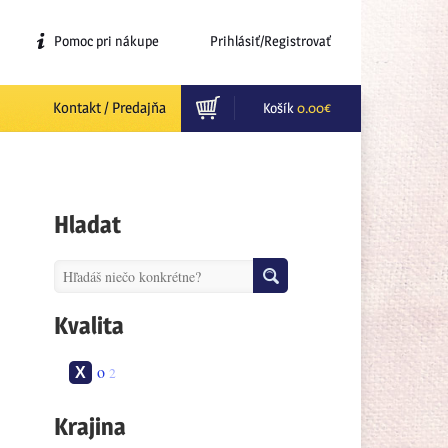
Pomoc pri nákupe
Prihlásiť/Registrovať
Kontakt / Predajňa
Košík
0.00
€
Hladat
Kvalita
o
2
Krajina